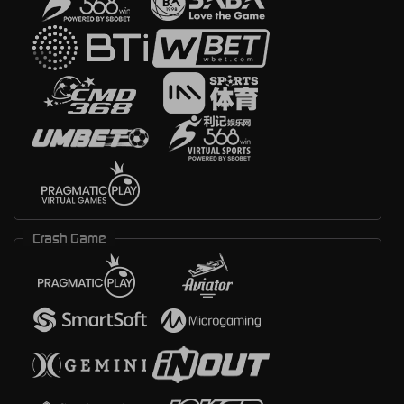
Crash Game