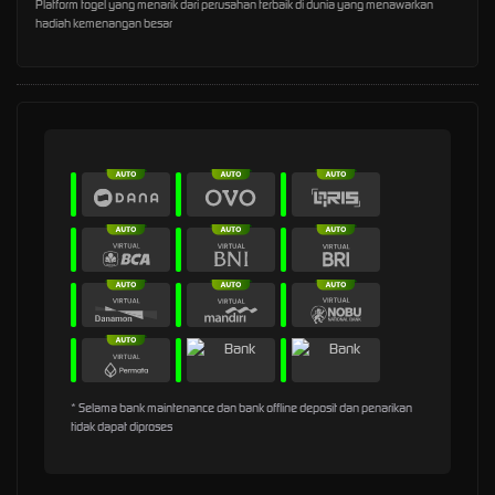
Platform togel yang menarik dari perusahan terbaik di dunia yang menawarkan
hadiah kemenangan besar
* Selama bank maintenance dan bank offline deposit dan penarikan
tidak dapat diproses