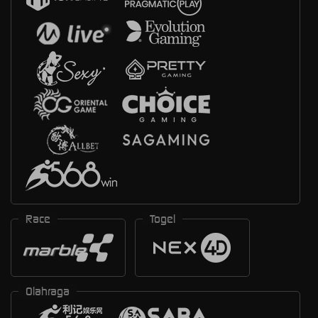
Race
Togel
Olahraga