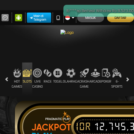
Main di
MASUK
DAFTAR
Telegram
tb****ap Berhasil Withdraw Rp 8.523.0
HOT
SLOTS
LIVE
RACE
TOGEL
OLAHRAGA
CRASH
ARCADE
POKER
E-
SABUN
GAMES
CASINO
GAME
SPORTS
AYAM
IDR
12,745,
JACKPOT