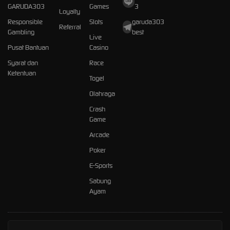
GARUDA303
Games
3
Loyalty
Responsible
Slots
garuda303
Referral
Gambling
best
Live
Pusat Bantuan
Casino
Syarat dan
Race
Ketentuan
Togel
Olahraga
Crash
Game
Arcade
Poker
E-Sports
Sabung
Ayam