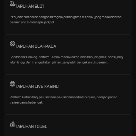
TARUHAN SLOT
Penyedia slot online dengan beragam pilihan game menarik yang memudahkan
pemain untuk mencapai jackpot
TARUHAN OLAHRAGA
Sportsbook Gaming Platform Terbaik menawarkan lebih banyak game, odds yang
lebih tinggi, dan menyediakan pilihan yang lebih banyak untuk pemain.
TARUHAN LIVE KASINO
Platform Pilihan bagi perusahaan-perusahaan terbaik di dunia, dengan pilihan
variasi game terbanyak
TARUHAN TOGEL