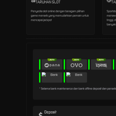
TARUHAN SLOT
TA
Penyedia slot online dengan beragam pilihan
Sportsb
game menarik yang memudahkan pemain untuk
menawar
mencapai jackpot
tinggi,
banyak 
* Selama bank maintenance dan bank offline deposit dan penarik
Deposit