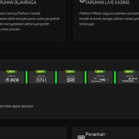
RUHAN OLAHRAGA
TARUHAN LIVE KASINO
ook Gaming Platform Terbaik
Platform Pilihan bagi perusahaan-perusa
kan lebih banyak game, odds yang lebih
terbaik di dunia, dengan pilihan variasi g
 dan menyediakan pilihan yang lebih
terbanyak
untuk pemain.
an tidak dapat diproses
Penarikan