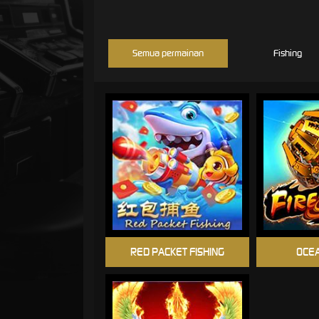
Semua permainan
Fishing
RED PACKET FISHING
OCEA