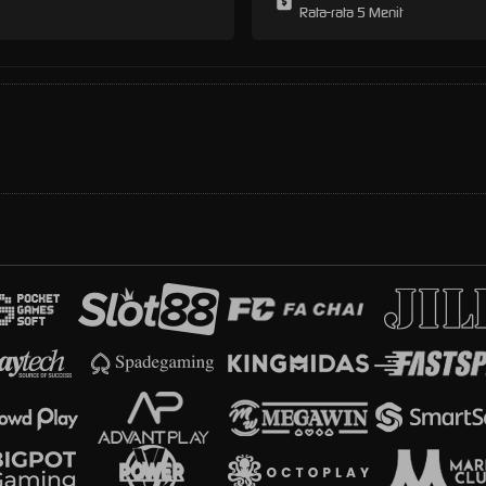
Rata-rata 5 Menit