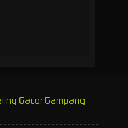
aling Gacor Gampang