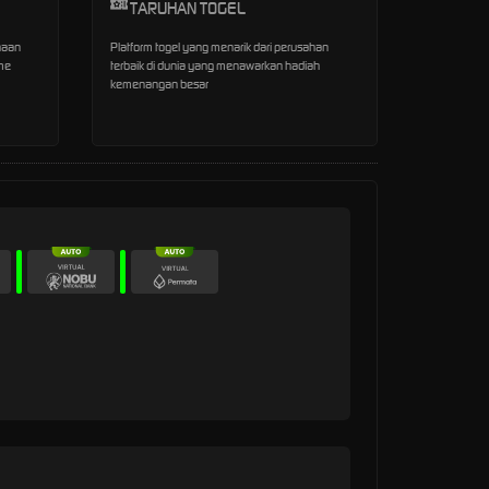
TARUHAN TOGEL
haan
Platform togel yang menarik dari perusahan
ame
terbaik di dunia yang menawarkan hadiah
kemenangan besar