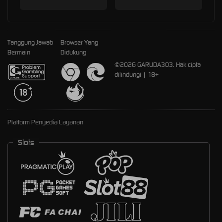
Tanggung Jawab
Browser Yang
Bermain
Didukung
©2026 GARUDA303. Hak cipta
dilindungi | 18+
Platform Penyedia Layanan
Slots