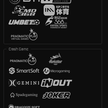
Crash Game