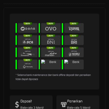
* Selama bank maintenance dan bank offline deposit dan penarikan
tidak dapat diproses
Deposit
Penarikan
Rata-rata 3 Menit
Rata-rata 5 Menit