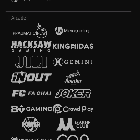
Arcade