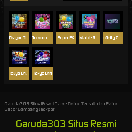
Dragon Tiger
Tomorrow land
Super PK
Marble Run
Infinity Castle
Tokyo Drift Nitro
Tokyo Drift
Garuda303 Situs Resmi Game Online Terbaik dan Paling
Gacor Gampang Jackpot
Garuda303 Situs Resmi