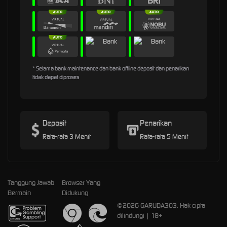
* Selama bank maintenance dan bank offline deposit dan penarikan
tidak dapat diproses
Deposit
Penarikan
Rata-rata 3 Menit
Rata-rata 5 Menit
Tanggung Jawab
Browser Yang
Bermain
Didukung
©2026 GARUDA303. Hak cipta
dilindungi | 18+