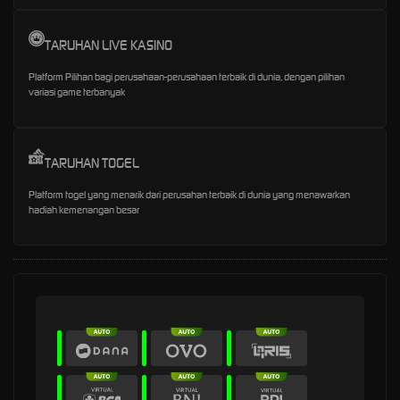
TARUHAN LIVE KASINO
Platform Pilihan bagi perusahaan-perusahaan terbaik di dunia, dengan pilihan
variasi game terbanyak
TARUHAN TOGEL
Platform togel yang menarik dari perusahan terbaik di dunia yang menawarkan
hadiah kemenangan besar