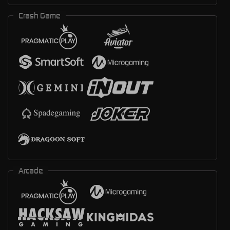
Crash Game
Arcade