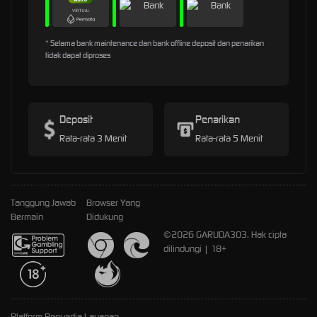
* Selama bank maintenance dan bank offline deposit dan penarikan
tidak dapat diproses
Deposit
Penarikan
Rata-rata 3 Menit
Rata-rata 5 Menit
Tanggung Jawab
Browser Yang
Bermain
Didukung
©2026 GARUDA303. Hak cipta
dilindungi | 18+
Platform Penyedia Layanan