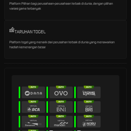
Platform Pilihan bagi perusahaan-perusahaan terbaik di dunia, dengan pilihan
variasi game terbanyak
TARUHAN TOGEL
Platform togel yang menarik dari perusahan terbaik di dunia yang menawarkan
hadiah kemenangan besar