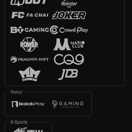
Poker
E-Sports