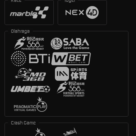
Race
Togel
Olahraga
Crash Game