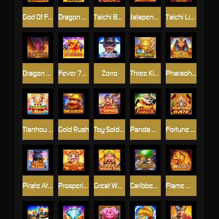
God Of Fortune
Dragon Tiles
Taichi Boy
Jalapeno Burst
Taichi Lion Dance
Dragon Treasure
Fever 777
Zorro
Three Kings
Pharaoh Treasures
Tianhou Mazu
Gold Rush
Toy Soldiers
Panda Warrior
Fortune Gate
Pirate Attack
Prosperity 168
Great Wealth
Caribbean Treasure
Flame Wolves