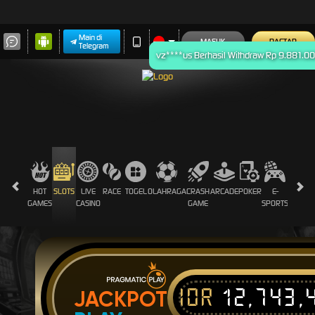
Main di
MASUK
DAFTAR
Telegram
vz****us Berhasil Withdraw Rp 9.881.0
HOT
SLOTS
LIVE
RACE
TOGEL
OLAHRAGA
CRASH
ARCADE
POKER
E-
SABUN
GAMES
CASINO
GAME
SPORTS
AYAM
IDR
12,743,
JACKPOT